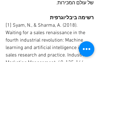
של עולם המכירות.
רשימה ביבליוגרפית
[1] Syam, N., & Sharma, A. (2018). 
Waiting for a sales renaissance in the 
fourth industrial revolution: Machine 
learning and artificial intelligence in 
sales research and practice. Industrial 
Marketing Management, 69, 135-146. 
https://doi.org/10.1016/j.indmarman.20
17.12.019
[2] Lassk, F. G., & Shepherd, C. D. (2022). 
Sales enablement: Enhancing sales 
performance with AI. Business Horizons, 
65(3), 383-390. 
https://doi.org/10.1016/j.bushor.2021.0
6.003