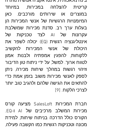
בינה מלאכותית, אינטראקציה אנושית נותרה 
קריטית להצלחה במכירות, במיוחד 
במוצרים או שירותים מורכבים. כאן 
המיומנויות הרגשיות של אנשי המכירות הן 
בעלות ערך רב. סדנת מכירות שמשלבת 
עקרונות של AI לצד טכניקות של 
אינטליגנציה רגשית (EQ) יכולה לשפר את 
היכולת של אנשי המכירות להקשיב 
ללקוחות, להפגין אמפתיה ולבנות אמון 
לטווח ארוך. למשל, על ידי ניתוח טון הדיבור 
וזיהוי רגשות במהלך שיחות מכירה, ניתן 
לספק לאנשי מכירות משוב בזמן אמת כדי 
להתאים את הגישה שלהם ולהגיב טוב יותר 
לצרכי הלקוח. [9]
חברת המכירות SalesLoft מציעה קורס 
מכירות המשלב מרכיבים של AI ו-EQ. 
הקורס כולל הדרכה בניתוח שיחות, למידת 
מכונה וטכניקות רגשיות כמו הקשבה פעילה, 