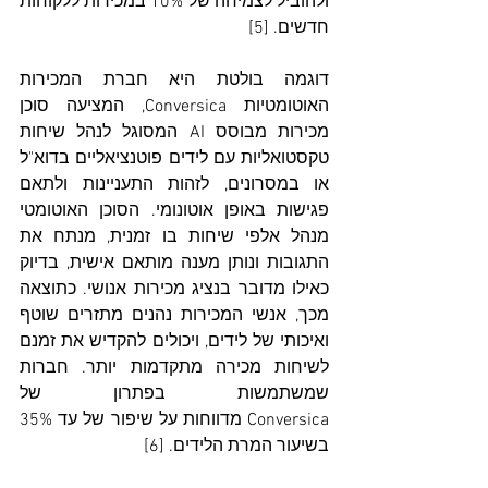
ולהוביל לצמיחה של 10% במכירות ללקוחות 
חדשים. [5]
דוגמה בולטת היא חברת המכירות 
האוטומטיות Conversica, המציעה סוכן 
מכירות מבוסס AI המסוגל לנהל שיחות 
טקסטואליות עם לידים פוטנציאליים בדוא"ל 
או במסרונים, לזהות התעניינות ולתאם 
פגישות באופן אוטונומי. הסוכן האוטומטי 
מנהל אלפי שיחות בו זמנית, מנתח את 
התגובות ונותן מענה מותאם אישית, בדיוק 
כאילו מדובר בנציג מכירות אנושי. כתוצאה 
מכך, אנשי המכירות נהנים מתזרים שוטף 
ואיכותי של לידים, ויכולים להקדיש את זמנם 
לשיחות מכירה מתקדמות יותר. חברות 
שמשתמשות בפתרון של 
Conversica מדווחות על שיפור של עד 35% 
בשיעור המרת הלידים. [6]